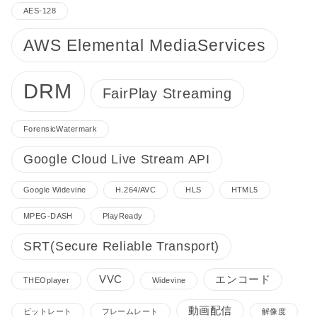
AES-128
AWS Elemental MediaServices
DRM
FairPlay Streaming
ForensicWatermark
Google Cloud Live Stream API
Google Widevine
H.264/AVC
HLS
HTML5
MPEG-DASH
PlayReady
SRT(Secure Reliable Transport)
VVC
エンコード
THEOplayer
Widevine
動画配信
ビットレート
フレームレート
解像度