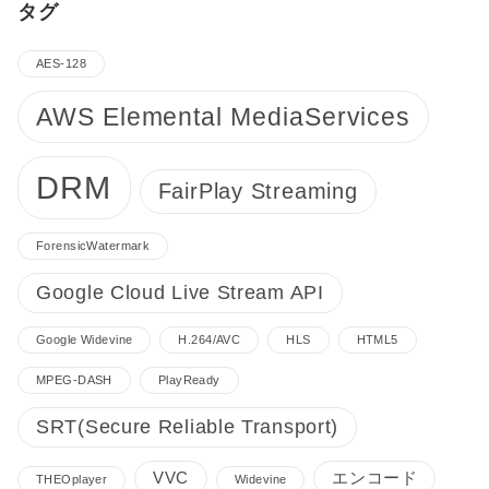
タグ
AES-128
AWS Elemental MediaServices
DRM
FairPlay Streaming
ForensicWatermark
Google Cloud Live Stream API
Google Widevine
H.264/AVC
HLS
HTML5
MPEG-DASH
PlayReady
SRT(Secure Reliable Transport)
VVC
エンコード
THEOplayer
Widevine